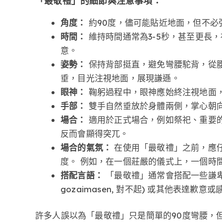
「最敬禮」的細節與注意事項：
角度：
約90度，儘可能貼近地面，但不必
時間：
維持時間通常為3-5秒，甚至更長
意。
姿勢：
保持背部挺直，避免彎腰駝背，從腰
垂，目光注視地面，展現謙遜。
眼神：
鞠躬過程中，眼神應始終注視地面，
手部：
雙手自然垂放於身體兩側，掌心朝向
場合：
適用於正式場合，例如祭祀、重要的
反而會顯得突兀。
場合的氣氛：
在使用「最敬禮」之前，應
度。 例如，在一個莊嚴的儀式上，一個時
搭配言語：
「最敬禮」通常會搭配一些謙卑的
gozaimasen, 對不起) 或其他表達
許多人誤以為「最敬禮」只是簡單的90度彎腰，