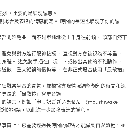
強求，重要的是展現誠意。
，視場合及表達的情感而定。 時間的長短也體現了你的誠
部開始彎曲，而不是單純地從上半身往前傾。 頭部自然下
避免與對方進行眼神接觸。 直視對方會被視為不尊重。
身體。 避免將手插在口袋中，或做出其他的不雅動作。
道歉、重大錯誤的懺悔等。 在非正式場合使用「最敬禮」
仔細觀察場合的氣氛，並根據實際情況調整鞠躬的時間和深
間更長的「最敬禮」會更合適。
語言，例如「申し訳ございません」(moushiwake
歉意或感謝的詞語，以此進一步加強表達的誠意。
但事實上，它需要經過長時間的練習才能做到自然流暢，並