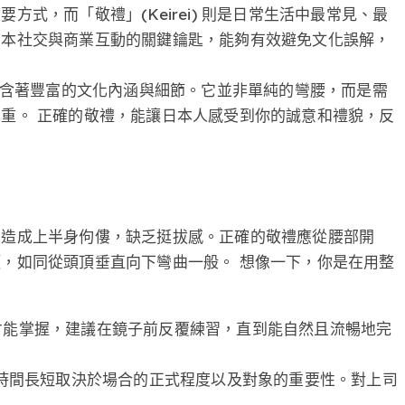
式，而「敬禮」(Keirei) 則是日常生活中最常見、最
日本社交與商業互動的關鍵鑰匙，能夠有效避免文化誤解，
卻蘊含著豐富的文化內涵與細節。它並非單純的彎腰，而是需
重。 正確的敬禮，能讓日本人感受到你的誠意和禮貌，反
，造成上半身佝僂，缺乏挺拔感。正確的敬禮應從腰部開
，如同從頭頂垂直向下彎曲一般。 想像一下，你是在用整
習才能掌握，建議在鏡子前反覆練習，直到能自然且流暢地完
秒，時間長短取決於場合的正式程度以及對象的重要性。對上司