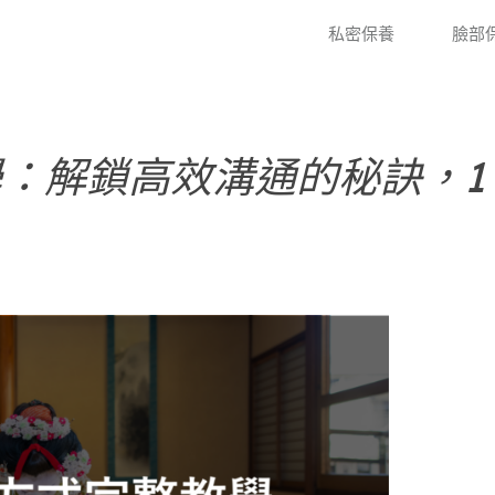
私密保養
臉部
：解鎖高效溝通的秘訣，1