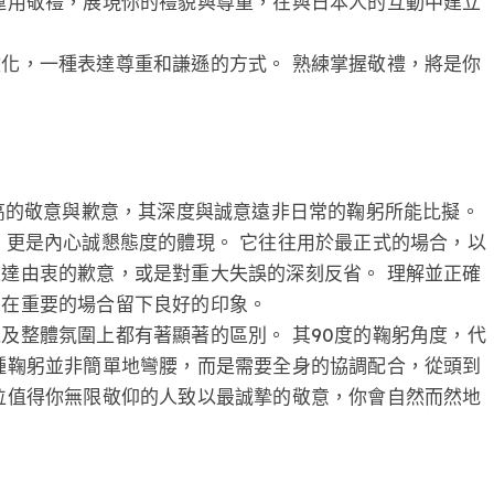
運用敬禮，展現你的禮貌與尊重，在與日本人的互動中建立
化，一種表達尊重和謙遜的方式。 熟練掌握敬禮，將是你
表著最高的敬意與歉意，其深度與誠意遠非日常的鞠躬所能比擬。
，更是內心誠懇態度的體現。 它往往用於最正式的場合，以
達由衷的歉意，或是對重大失誤的深刻反省。 理解並正確
並在重要的場合留下良好的印象。
及整體氛圍上都有著顯著的區別。 其90度的鞠躬角度，代
種鞠躬並非簡單地彎腰，而是需要全身的協調配合，從頭到
位值得你無限敬仰的人致以最誠摯的敬意，你會自然而然地