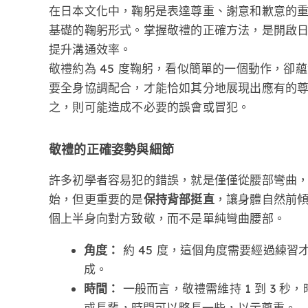
在日本文化中，鞠躬是表達尊重、謝意和歉意的重要方
基礎的鞠躬形式。掌握敬禮的正確方法，是開啟
提升溝通效率。
敬禮約為 45 度鞠躬，看似簡單的一個動作，
要全身協調配合，才能恰如其分地展現出應有的尊
之，則可能造成不必要的誤會或冒犯。
敬禮的正確姿勢與細節
許多初學者容易犯的錯誤，就是僅僅從腰部彎曲
始，但更重要的是
保持背部挺直
，讓身體自然前傾
個上半身向對方致敬，而不是單純彎曲腰部。
角度：
約 45 度，這個角度需要經過練
成。
時間：
一般而言，敬禮需維持 1 到 3 
或長輩，時間可以略長一些，以示尊重。