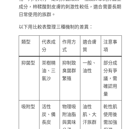
成分，柿鞣酸對皮膚的刺激性較低，適合需要長期
日常使用的族群。
以下用比較表整理三種機制的差異：
類型
代表成
作用方
適合膚
注意事
分
式
質
項
抑菌型
茶樹精
抑制致
一般、
部分成
油、三
臭菌群
油性
分有爭
氯沙
繁殖
議，需
確認用
量
吸附型
活性
物理吸
油性
乾性肌
炭、備
附油脂
肌、大
使用後
長炭
與異味
汗族群
需加強