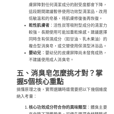
膚屏障對任何清潔成分的耐受度都會下降，
這段期間建議暫停使用功效型清潔品，改用
低敏溫和的皂基，待肌膚修復後再恢復。
乾性肌膚者
：活性炭等吸附型成分的清潔力
較強，長期使用可能加重乾燥感。建議選擇
同時含有保濕成分（如甘油、乳木果油）的
複合型消臭皂，或交替使用保濕型沐浴品。
嬰幼兒
：嬰幼兒的皮膚屏障尚未發育成熟，
不建議使用成人消臭皂。
五、消臭皂怎麼挑才對？掌
握5個核心重點
搞懂原理之後，實際選購時還需要把以下幾個維度
納入考量：
核心功效成分符合你的異味類型
：體臭主要
來自腋下頂漿腺者，可優先選擇含柿鞣酸或