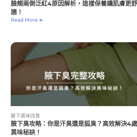
臉頰兩側泛紅4原因解析，這樣保養讓肌膚更
適！
Read More
腋下異味改善
腋下臭攻略：你是汗臭還是狐臭？高效解決4
異味秘訣！