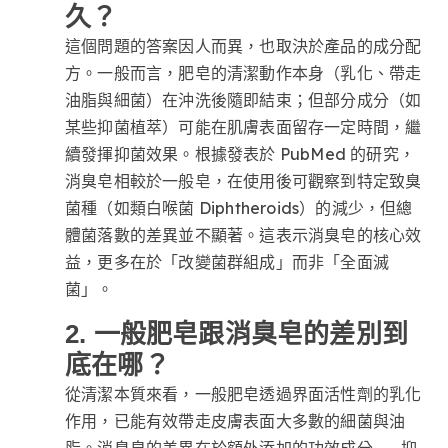
久？
這個問題的答案因人而異，也取決於產品的成分配
方。一般而言，肥皂的清潔動作本身（乳化、帶走
油脂與細菌）在沖洗後隨即結束；但部分成分（如
某些抑菌植萃）可能在肌膚表面留存一定時間，繼
續發揮抑菌效果。根據發表於 PubMed 的研究，
消臭皂相較於一般皂，在使用後可觀察到特定致臭
菌種（如類白喉菌 Diphtheroids）的減少，但總
體菌落數的差異並不顯著。這表示消臭皂的核心效
益，更多在於「改變菌群組成」而非「全面滅
菌」。
2. 一般肥皂跟消臭皂的差別到
底在哪？
從清潔本質來看，一般肥皂透過界面活性劑的乳化
作用，已能有效帶走皮膚表面大多數的細菌與油
脂。消臭皂的差異在於額外添加的功效成分——抑