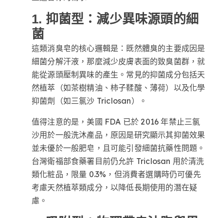
1. 抑菌型：減少異味源頭的細
菌
這類消臭皂的核心邏輯是：既然體臭的主要成因是
細菌分解汗液，那麼減少皮膚表面的致臭菌群，就
能從源頭壓制異味的產生。常見的抑菌成分包括天
然植萃（如茶樹精油、柿子鞣酸、薄荷）以及化學
抑菌劑（如三氯沙 Triclosan）。
值得注意的是，美國 FDA 已於 2016 年禁止三氯
沙用於一般洗沐產品，原因是研究顯示其抑菌效果
並未優於一般肥皂，且可能引發細菌抗藥性問題。
台灣衛福部食藥署目前仍允許 Triclosan 用於清洗
類化粧品，限量 0.3%，但消費者選購時仍可優先
考慮天然植萃類成分，以降低長期使用的潛在疑
慮。