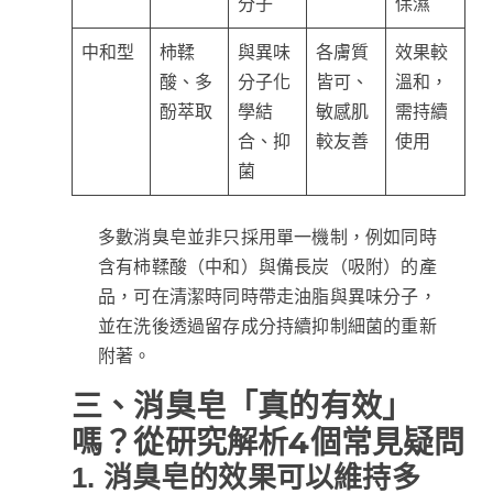
分子
保濕
中和型
柿鞣
與異味
各膚質
效果較
酸、多
分子化
皆可、
溫和，
酚萃取
學結
敏感肌
需持續
合、抑
較友善
使用
菌
多數消臭皂並非只採用單一機制，例如同時
含有柿鞣酸（中和）與備長炭（吸附）的產
品，可在清潔時同時帶走油脂與異味分子，
並在洗後透過留存成分持續抑制細菌的重新
附著。
三、消臭皂「真的有效」
嗎？從研究解析4個常見疑問
1. 消臭皂的效果可以維持多