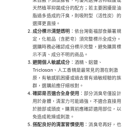
天然植萃抑菌成分的配方；若主要困擾是油
脂過多造成的汗臭，則吸附型（活性炭）的
選擇更直接。
成分標示清楚透明
：依台灣衛福部食藥署規
定，化粧品（含肥皂）須完整標示全成分。
選購時務必確認成分標示完整，避免購買標
示不清、成分不明的商品。
避開個人敏感成分
：酒精、鋁鹽、
Triclosan、人工香精是最常見的潛在刺激
原，有敏感肌困擾或過去曾有過敏經驗的族
群，選購前應仔細核對。
確認是否適合全身使用
：部分消臭皂僅設計
用於身體，清潔力可能過強，不適合直接用
於臉部或頭皮。購買前應確認適用部位，以
免造成乾燥或刺激。
搭配良好的清潔習慣使用
：消臭皂再好，也