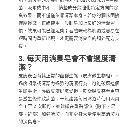
菌、吸附或中和——這些成分能強化特定方向的除
臭效果，而不僅僅依靠清潔本身。若你的體味困擾
僅屬輕微，正確使用一般肥皂加上良好的清潔習
慣，效果可能已經足夠；若體味較為明顯或容易在
短時間內重新出現，才更需要消臭皂的額外配方支
援。
3. 每天用消臭皂會不會過度清
潔？
皮膚表面有其正常的菌群生態（皮膚微生物組），
過度頻繁或清潔力過強的清潔行為，可能破壞這個
生態平衡，導致皮膚屏障受損、乾燥脫皮甚至更容
易滋生條件致病菌。一般建議每日沐浴時使用消臭
皂 1 至 2 次即可，並建議在重點部位（腋下、足
部、背部）加強清潔，而非全身大量使用高清潔力
的消臭皂。