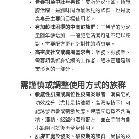
青春期至中壯年男性
：皮脂分泌旺盛，頂漿
腺活躍，是體味問題最常見的族群，也是消
臭皂最主要的目標使用者。
有加齡味困擾的中高齡族群
：壬烯醛的分泌
量隨年齡增加，一般肥皂清潔可能不足以應
對，需要配方更有針對性的消臭皂。
高密度社交或職場需求者
：業務、服務業、
需要頻繁近身接觸的工作者，體味管理是職
業形象的一部分。
需謹慎或調整使用方式的族群
敏感性肌膚或異位性皮膚炎患者
：消臭皂的
功效成分（尤其是精油類、高濃度植萃）可
能誘發過敏或刺激反應。建議先選擇不含香
精、酒精、鋁鹽的溫和配方，並在手肘內側
小範圍測試後再全身使用。
肌膚正處於發炎、破皮期的族群
：受損的皮