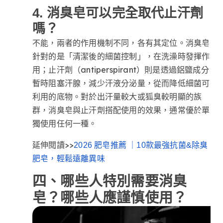
4. 消臭皂可以完全取代止汗劑
嗎？
不能，兩者的作用機制不同，各有其定位。消臭皂
針對的是「清潔後的細菌控制」，在洗澡時發揮作
用；止汗劑（antiperspirant）則是透過鋁鹽成分
暫時阻塞汗腺，減少汗液分泌量，從而降低細菌可
利用的底物。對於出汗量較大或狐臭較明顯的族
群，消臭皂與止汗劑搭配使用的效果，通常優於單
獨使用任何一種。
延伸閱讀>>
2026 肥皂推薦 ｜10款最強抗菌&除臭
肥皂，輕鬆遠離異味
四、哪些人特別需要消臭
皂？哪些人應謹慎使用？