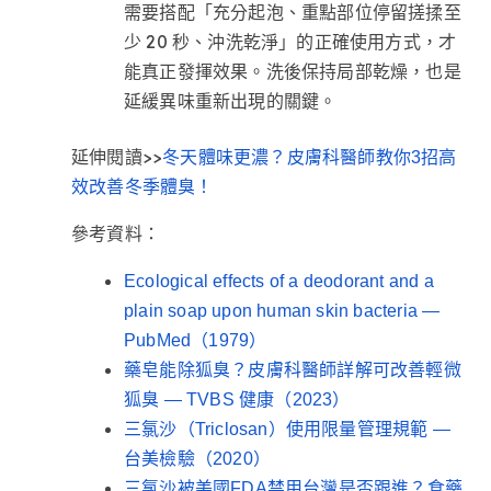
需要搭配「充分起泡、重點部位停留搓揉至
少 20 秒、沖洗乾淨」的正確使用方式，才
能真正發揮效果。洗後保持局部乾燥，也是
延緩異味重新出現的關鍵。
延伸閱讀>>
冬天體味更濃？皮膚科醫師教你3招高
效改善冬季體臭！
參考資料：
Ecological effects of a deodorant and a
plain soap upon human skin bacteria —
PubMed（1979）
藥皂能除狐臭？皮膚科醫師詳解可改善輕微
狐臭 — TVBS 健康（2023）
三氯沙（Triclosan）使用限量管理規範 —
台美檢驗（2020）
三氯沙被美國FDA禁用台灣是否跟進？食藥