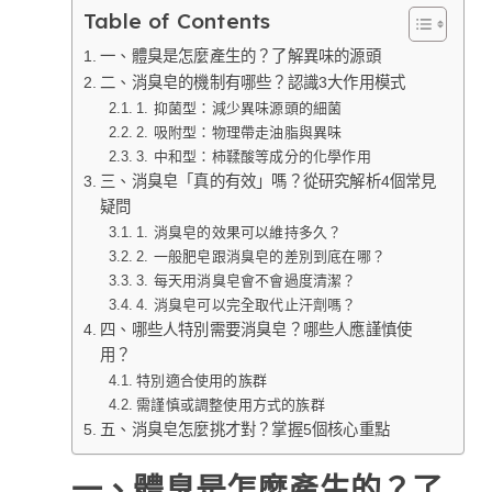
Table of Contents
一、體臭是怎麼產生的？了解異味的源頭
二、消臭皂的機制有哪些？認識3大作用模式
1. 抑菌型：減少異味源頭的細菌
2. 吸附型：物理帶走油脂與異味
3. 中和型：柿鞣酸等成分的化學作用
三、消臭皂「真的有效」嗎？從研究解析4個常見
疑問
1. 消臭皂的效果可以維持多久？
2. 一般肥皂跟消臭皂的差別到底在哪？
3. 每天用消臭皂會不會過度清潔？
4. 消臭皂可以完全取代止汗劑嗎？
四、哪些人特別需要消臭皂？哪些人應謹慎使
用？
特別適合使用的族群
需謹慎或調整使用方式的族群
五、消臭皂怎麼挑才對？掌握5個核心重點
一、體臭是怎麼產生的？了