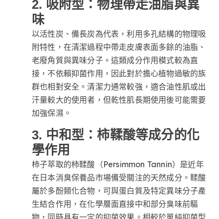
2. 吸附型：物理帶走油脂與異
味
以活性炭、備長炭為代表，利用多孔結構的物理吸
附特性，在清潔過程中帶走皮膚表面多餘的油脂、
老廢角質與異味分子。這類成分作用模式較為直
接，不依賴抑菌作用，因此對於擔心植物過敏的族
群也相對安全。清潔力通常較強，適合油性肌或出
汗量較大的使用者，但乾性肌長期使用後可能需要
加強保濕。
3. 中和型：柿鞣酸等成分的化
學作用
柿子萃取的柿鞣酸（Persimmon Tannin）是近年
在日本消臭保養品市場備受關注的天然成分。鞣酸
屬於多酚類化合物，可與蛋白質及特定異味分子產
生結合作用，在化學層面直接中和部分臭味前驅
物，同時具有一定的抑菌效果。相較於單純抑菌型