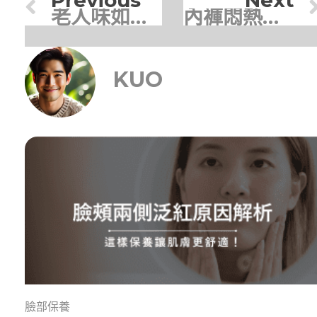
老人味如何去除？皮膚科權威醫師7招高效告別加齡臭
內褲悶熱容易有味道？3個習慣讓私密處清爽一整天
KUO
臉部保養