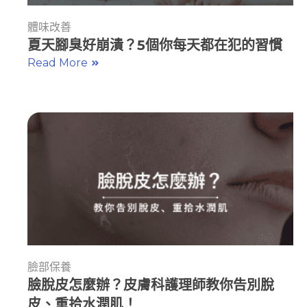
體味改善
夏天腳臭好崩潰？5個你每天都在犯的習慣
Read More
臉部保養
臉脫皮怎麼辦？皮膚科護理師教你告別脫
皮、重拾水潤肌！