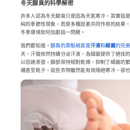
冬天腳臭的科學解密
許多人認為冬天腳臭只是因為天氣寒冷，其實這是
純的季節性現象，而是多種因素共同作用的結果
冬季環境如何加劇這一問題。
我們都知道，
腳臭的罪魁禍首是
汗液
和
細菌
的完
天，汗腺依然持續分泌汗液，為細菌提供了絕佳
以迅速蒸發，腳部保持相對乾燥，抑制了細菌的
襪甚至靴子，這些衣物雖然能有效隔絕寒冷，卻