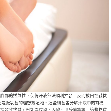
了腳部的透氣性，使得汗液無法順利揮發，反而被困在鞋襪
境正是厭氧菌的理想繁殖地。這些細菌會分解汗液中的有機
的揮發性物質，例如異戊酸、丙酸、甲硫醇等等。這些物質