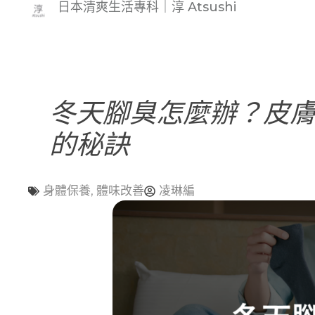
日本清爽生活專科｜淳 Atsushi
冬天腳臭怎麼辦？皮
的秘訣
,
凌琳編
身體保養
體味改善