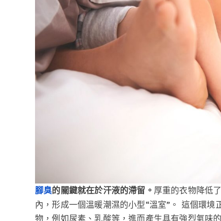
的關鍵就在於汗液的滯留。
厚重的衣物降低
腳臭
內，形成一個溫暖潮濕的小型“溫室”。 這個環
物，例如尿素、乳酸等，進而產生具有強烈氣味