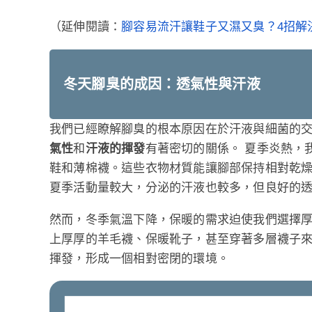
（延伸閱讀：
腳容易流汗讓鞋子又濕又臭？4招解
冬天腳臭的成因：透氣性與汗液
我們已經瞭解腳臭的根本原因在於汗液與細菌的
氣性
和
汗液的揮發
有著密切的關係。 夏季炎熱，
鞋和薄棉襪。這些衣物材質能讓腳部保持相對乾
夏季活動量較大，分泌的汗液也較多，但良好的
然而，冬季氣溫下降，保暖的需求迫使我們選擇
上厚厚的羊毛襪、保暖靴子，甚至穿著多層襪子
揮發，形成一個相對密閉的環境。