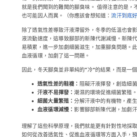
就是我們聞到的難聞的腳臭味。 值得注意的是，
也可能因人而異。（你應該會想知道：
流汗到底
除了透氣性差導致汗液滯留外，冬季的低溫也會
液流動速度，這導致腳部的新陳代謝減慢。新陳
易積累，進一步加劇細菌滋生，加重腳臭問題。
血液循環，加劇了這一問題。
因此，冬天腳臭並非單純的“冷”的結果，而是一
透氣性差的鞋襪：
阻礙汗液揮發，創造細
汗液不易揮發：
潮濕的環境促進細菌繁殖
細菌大量繁殖：
分解汗液中的有機物，產
血液循環減慢：
影響腳部新陳代謝，加劇
理解了這些科學原理，我們就能更有針對性地採
如何從改善透氣性、促進血液循環等方面入手，