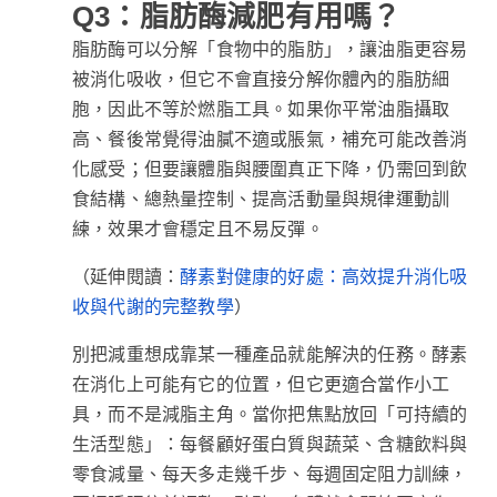
Q3：脂肪酶減肥有用嗎？
脂肪酶可以分解「食物中的脂肪」，讓油脂更容易
被消化吸收，但它不會直接分解你體內的脂肪細
胞，因此不等於燃脂工具。如果你平常油脂攝取
高、餐後常覺得油膩不適或脹氣，補充可能改善消
化感受；但要讓體脂與腰圍真正下降，仍需回到飲
食結構、總熱量控制、提高活動量與規律運動訓
練，效果才會穩定且不易反彈。
（延伸閱讀：
酵素對健康的好處：高效提升消化吸
）
收與代謝的完整教學
別把減重想成靠某一種產品就能解決的任務。酵素
在消化上可能有它的位置，但它更適合當作小工
具，而不是減脂主角。當你把焦點放回「可持續的
生活型態」：每餐顧好蛋白質與蔬菜、含糖飲料與
零食減量、每天多走幾千步、每週固定阻力訓練，